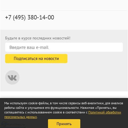
+7 (495) 380-14-00
Будьте в курсе последних новостей!
© informat.ru — Интернет-магазин канцелярских товаров. 2001—
Мы используем cookie-файлы, в том числе сервисы веб-аналитики, для анализа
2026
работы сайта и улучшения его функциональности. Нажимая «Принять», вы
Все права защищены
соглашаетесь с использованием cookie в соответствии с
Политикой обработки
персональных данных
.
Принять