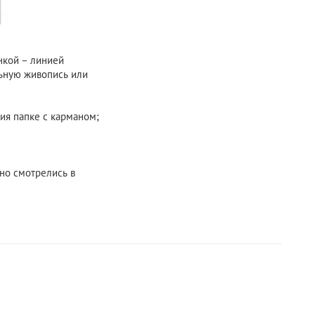
нкой – линией
льную живопись или
ия папке с карманом;
но смотрелись в