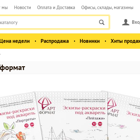
у мы
Новости
Оплата и Доставка
Офисы, склады, магазины
Вхо
Цена недели
Распродажа
Новинки
Хиты прода
т
Тформат