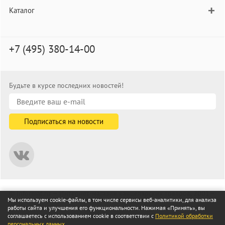
Каталог
+7 (495) 380-14-00
Будьте в курсе последних новостей!
© informat.ru — Интернет-магазин канцелярских товаров. 2001—
Мы используем cookie-файлы, в том числе сервисы веб-аналитики, для анализа
2026
работы сайта и улучшения его функциональности. Нажимая «Принять», вы
Все права защищены
соглашаетесь с использованием cookie в соответствии с
Политикой обработки
персональных данных
.