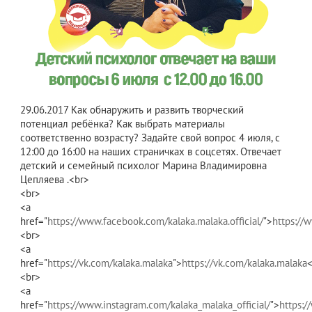
29.06.2017
Как обнаружить и развить творческий
потенциал ребёнка? Как выбрать материалы
соответственно возрасту? Задайте свой вопрос 4 июля, с
12:00 до 16:00 на наших страничках в соцсетях. Отвечает
детский и семейный психолог Марина Владимировна
Цепляева .<br>
<br>
<a
href="
https://www.facebook.com/kalaka.malaka.official/
">
https://
<br>
<a
href="
https://vk.com/kalaka.malaka
">
https://vk.com/kalaka.malaka
<
<br>
<a
href="
https://www.instagram.com/kalaka_malaka_official/
">
https:/