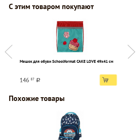
С этим товаром покупают
Мешок для обуви Schoolformat CAKE LOVE 49х41 см
Д
S
в
146
87
a
Похожие товары