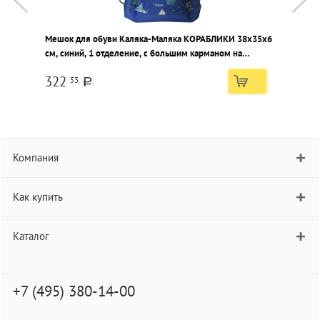
Мешок для обуви Каляка-Маляка КОРАБЛИКИ 38x35x6
М
см, синий, 1 отделение, с большим карманом на
с
молнии, с ручками для мальчиков
322
53
a
Компания
Как купить
Каталог
+7 (495) 380-14-00