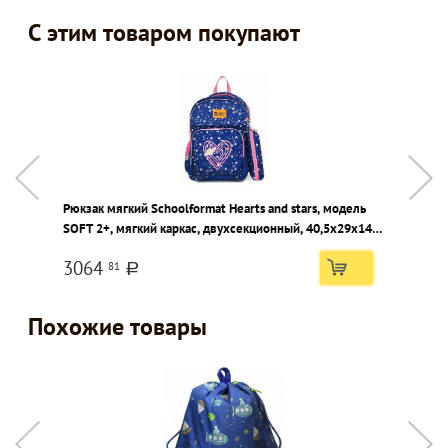
С этим товаром покупают
Рюкзак мягкий Schoolformat Hearts and stars, модель
К
SOFT 2+, мягкий каркас, двухсекционный, 40,5х29х14
см, 17 л, для девочек
3064
81
a
Похожие товары