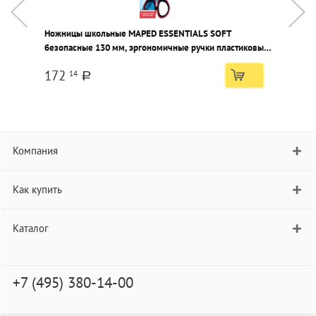
Ножницы школьные MAPED ESSENTIALS SOFT
Н
безопасные 130 мм, эргономичные ручки пластиковые
п
с резиновыми вставками черно-красные с принтом
172
14
a
Компания
Как купить
Каталог
+7 (495) 380-14-00