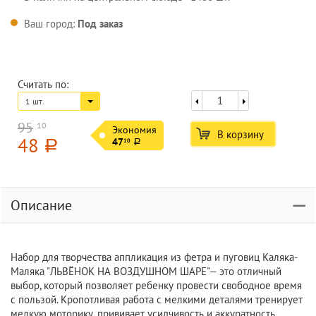
Ваш город:
Под заказ
Считать по:
1 шт.
95
10
Экономия
В корзину
48
47
10
a
a
Описание
Набор для творчества аппликация из фетра и пуговиц Каляка-
Маляка "ЛЬВЁНОК НА ВОЗДУШНОМ ШАРЕ"— это отличный
выбор, который позволяет ребенку провести свободное время
с пользой. Кропотливая работа с мелкими деталями тренирует
мелкую моторику, прививает усидчивость и аккуратность.