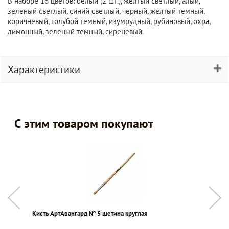
В наборе 16 цветов: белый (2 шт.), желтый светлый, алый,
зеленый светлый, синий светлый, черный, желтый темный,
коричневый, голубой темный, изумрудный, рубиновый, охра,
лимонный, зеленый темный, сиреневый.
Характеристики
С этим товаром покупают
Кисть АртАвангард № 5 щетина круглая
С