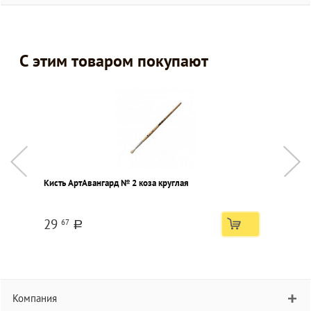
С этим товаром покупают
Кисть АртАвангард № 2 коза круглая
С
29
67
a
Компания