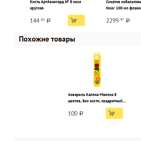
Кисть АртАвангард № 8 коза
Сикатив кобальтовы
круглая
Noor 100 мл флако
144
2299
63
97
a
a
Похожие товары
Акварель Каляка-Маляка 8
цветов, без кисти, квадратный
кювет, пластиковая упаковка с
100
европодвесом
a