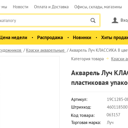
у мы
Новости
Оплата и Доставка
Офисы, склады, магазины
Вхо
Цена недели
Распродажа
Новинки
Хиты прода
 художников
Краски акварельные
Акварель Луч КЛАССИКА 8 цвето
Категория товара
Краски 
Акварель Луч КЛАС
пластиковая упако
Артикул:
19С1285-0
Штрихкод:
460118500
063157
Код товара:
Торговая марка:
Луч