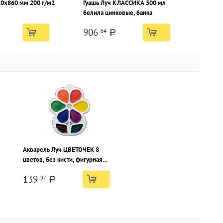
10х860 мм 200 г/м2
Гуашь Луч КЛАССИКА 500 мл
белила цинковые, банка
906
64
a
Акварель Луч ЦВЕТОЧЕК 8
цветов, без кисти, фигурная
пластиковая упаковка с
139
97
европодвесом
a