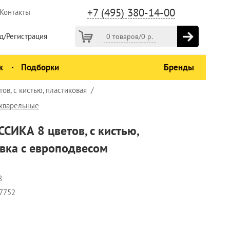
+7 (495) 380-14-00
Контакты
д/Регистрация
0 товаров
/
0
р.
ж
Подборки
Бренды
в, с кистью, пластиковая
акварельные
СИКА 8 цветов, с кистью,
вка с европодвесом
8
7752