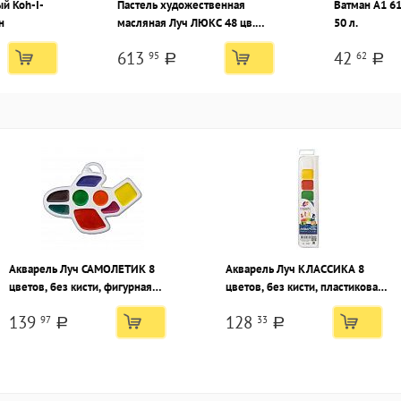
й Koh-I-
Пастель художественная
Ватман А1 6
н
масляная Луч ЛЮКС 48 цв.
50 л.
ассорти, круглая в картонной
613
42
95
62
упаковке
a
a
Акварель Луч САМОЛЕТИК 8
Акварель Луч КЛАССИКА 8
цветов, без кисти, фигурная
цветов, без кисти, пластиковая
пластиковая упаковка с
упаковка с европодвесом
139
128
97
33
европодвесом
a
a