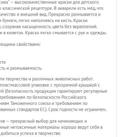
сика" — высококачественные краски для детского
о классической рецептуре. В акварели есть мёд, что
качество и внешний вид. Прекрасно размывается и
 бумаги, легко наполняясь на кисть. Краски
 сохраняя насыщенность цвета без вкраплений.
 в кюветах. Краска легко смывается с рук и одежды.
ующими свойствами:
ета
сть и размываемость.
ля творчества и различных живописных работ.
 пластмассовой упаковке с прозрачной крышкой с
тей (безопасность продукции гарантируют регулярные
 требованиям по безопасности Российского
аниям Таможенного союза и требованиям по
ванных стандартов ЕС). Срок годности не ограничен.
етов — прекрасный выбор для начинающих и
нные нетоксичные материалы хорошо ведут себя в
 добиться успеха в творчестве.