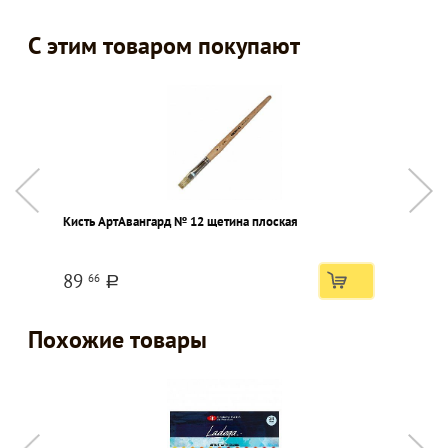
С этим товаром покупают
Кисть АртАвангард № 12 щетина плоская
С
89
66
a
Похожие товары