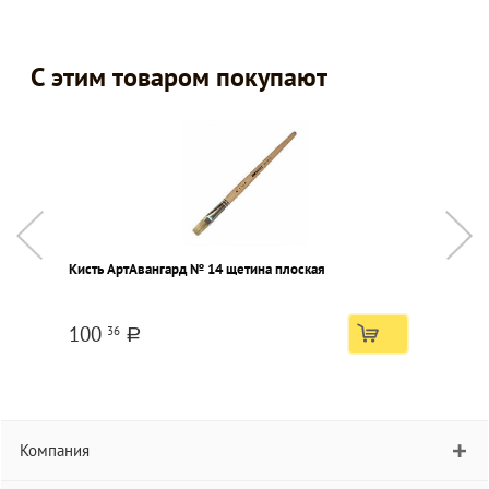
С этим товаром покупают
Кисть АртАвангард № 14 щетина плоская
С
100
36
a
Компания