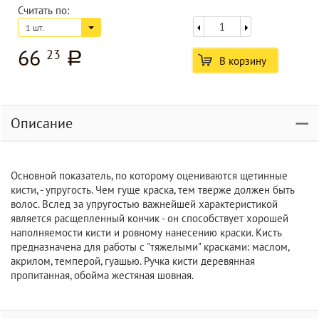
Считать по:
1 шт.
66
23
a
В корзину
Описание
Основной показатель, по которому оцениваются щетинные
кисти, - упругость. Чем гуще краска, тем тверже должен быть
волос. Вслед за упругостью важнейшей характеристикой
является расщепленный кончик - он способствует хорошей
наполняемости кисти и ровному нанесению краски. Кисть
предназначена для работы с "тяжелыми" красками: маслом,
акрилом, темперой, гуашью. Ручка кисти деревянная
пропитанная, обойма жестяная шовная.