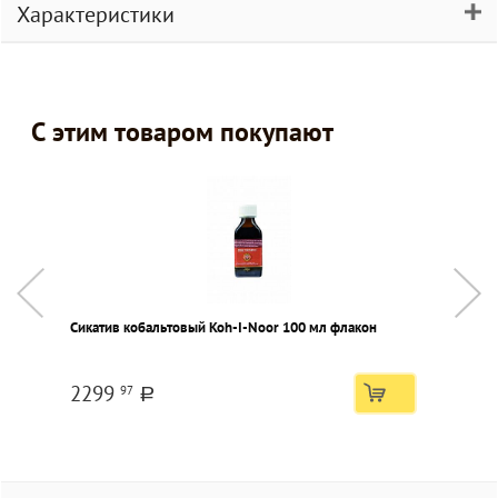
Характеристики
С этим товаром покупают
Сикатив кобальтовый Koh-I-Noor 100 мл флакон
А
к
2299
97
a