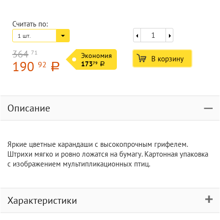
Считать по:
1 шт.
364
71
Экономия
В корзину
190
92
173
79
a
a
Описание
Яркие цветные карандаши с высокопрочным грифелем.
Штрихи мягко и ровно ложатся на бумагу. Картонная упаковка
с изображением мультипликационных птиц.
Характеристики