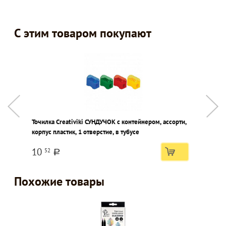
С этим товаром покупают
Точилка Creativiki СУНДУЧОК с контейнером, ассорти,
Л
корпус пластик, 1 отверстие, в тубусе
2
10
52
a
Похожие товары