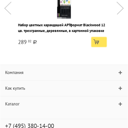
Набор цветных карандашей АРТформат Blackwood 12
Н
цв. трехгранные, деревянные, в картонной упаковке
ш
289
02
a
Компания
Как купить
Каталог
+7 (495) 380-14-00