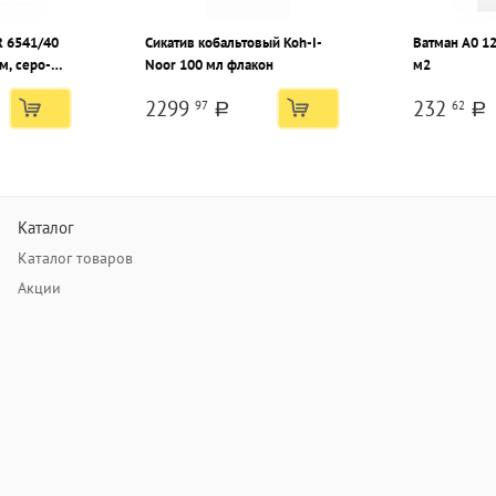
R 6541/40
Сикатив кобальтовый Koh-I-
Ватман А0 1
м, серо-
Noor 100 мл флакон
м2
ванный
2299
232
97
62
a
a
Каталог
Каталог товаров
Акции