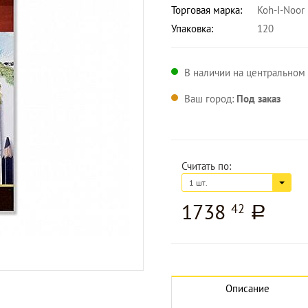
Торговая марка:
Koh-I-Noor
Упаковка:
120
В наличии на центральном 
Ваш город:
Под заказ
Считать по:
1 шт.
1738
42
a
Описание