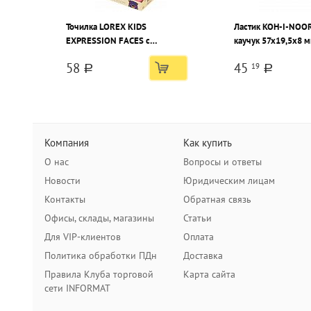
Точилка LOREX KIDS
Ластик KOH-I-NOO
EXPRESSION FACES с
каучук 57x19,5x8 м
контейнером и ластиком,
белый, комбиниро
58
45
19
ассорти, корпус пластик, 1
a
a
отверстие, в дисплее
Компания
Как купить
О нас
Вопросы и ответы
Новости
Юридическим лицам
Контакты
Обратная связь
Офисы, склады, магазины
Статьи
Для VIP-клиентов
Оплата
Политика обработки ПДн
Доставка
Правила Клуба торговой
Карта сайта
сети INFORMAT