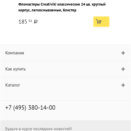
Фломастеры Creativiki классические 24 цв. круглый
Ф
корпус, легкосмываемые, блистер
ц
185
01
a
Компания
Как купить
Каталог
+7 (495) 380-14-00
Будьте в курсе последних новостей!