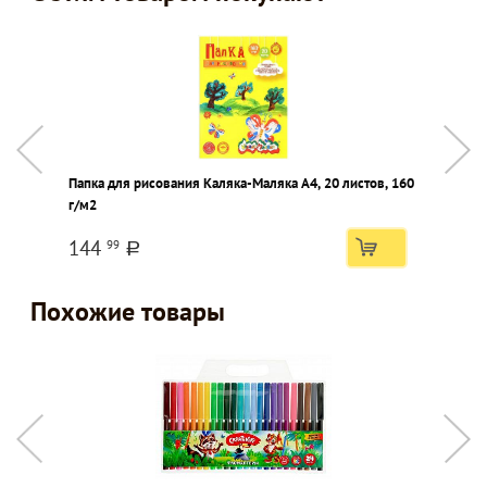
Папка для рисования Каляка-Маляка А4, 20 листов, 160
Б
г/м2
144
99
a
Похожие товары