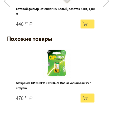
Сетевой фильтр Defender ES белый, розеток 5 шт, 1,80
А
м
446
22
a
Похожие товары
Батарейка GP SUPER КРОНА 6LR61 алкалиновая 9V 1
шт/упак
476
81
a