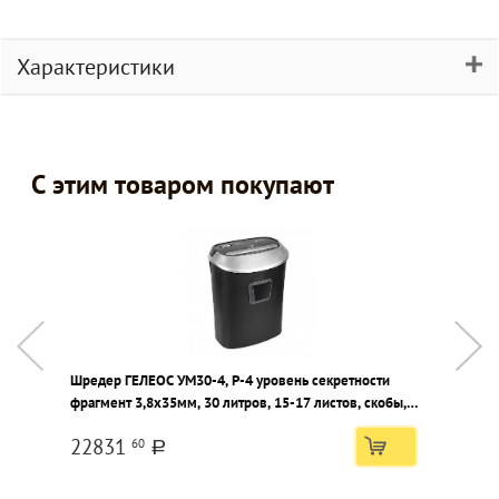
Характеристики
С этим товаром покупают
Шредер ГЕЛЕОС УМ30-4, P-4 уровень секретности
К
фрагмент 3,8х35мм, 30 литров, 15-17 листов, скобы,
к
карты, скрепки, CD
22831
60
a