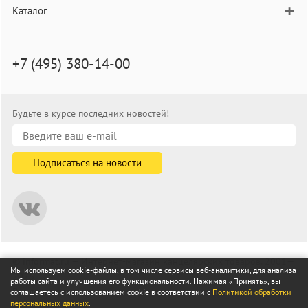
Каталог
+7 (495) 380-14-00
Будьте в курсе последних новостей!
© informat.ru — Интернет-магазин канцелярских товаров. 2001—
Мы используем cookie-файлы, в том числе сервисы веб-аналитики, для анализа
2026
работы сайта и улучшения его функциональности. Нажимая «Принять», вы
Все права защищены
соглашаетесь с использованием cookie в соответствии с
Политикой обработки
персональных данных
.