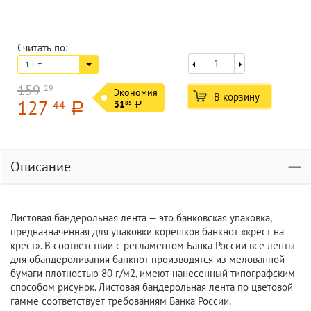
Считать по:
1 шт.
159
29
Экономия
В корзину
127
44
31
85
a
a
Описание
Листовая бандерольная лента — это банковская упаковка,
предназначенная для упаковки корешков банкнот «крест на
крест». В соответствии с регламентом Банка России все ленты
для обандероливания банкнот производятся из мелованной
бумаги плотностью 80 г/м2, имеют нанесенный типографским
способом рисунок. Листовая бандерольная лента по цветовой
гамме соответствует требованиям Банка России.