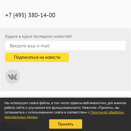
+7 (495) 380-14-00
Будьте в курсе последних новостей!
© informat.ru — Интернет-магазин канцелярских товаров. 2001—
Мы используем cookie-файлы, в том числе сервисы веб-аналитики, для анализа
2026
работы сайта и улучшения его функциональности. Нажимая «Принять», вы
Все права защищены
соглашаетесь с использованием cookie в соответствии с
Политикой обработки
персональных данных
.
Принять