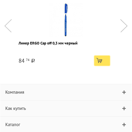
Линер ERGO Cap off 0,3 мм черный
Л
84
74
a
Компания
Как купить
Каталог