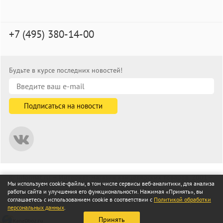
+7 (495) 380-14-00
Будьте в курсе последних новостей!
© informat.ru — Интернет-магазин канцелярских товаров. 2001—
Мы используем cookie-файлы, в том числе сервисы веб-аналитики, для анализа
2026
работы сайта и улучшения его функциональности. Нажимая «Принять», вы
Все права защищены
соглашаетесь с использованием cookie в соответствии с
Политикой обработки
персональных данных
.
Принять