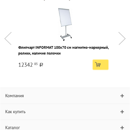
Флипчарт INFORMAT 100х70 см магнитно-маркерный,
Д
ролики, наличие полочки
н
12342
85
a
Компания
Как купить
Каталог