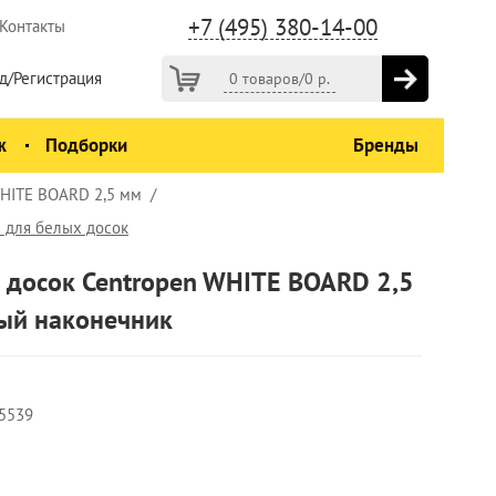
+7 (495) 380-14-00
Контакты
д/Регистрация
0 товаров
/
0
р.
ж
Подборки
Бренды
WHITE BOARD 2,5 мм
 для белых досок
 досок Centropen WHITE BOARD 2,5
лый наконечник
5539