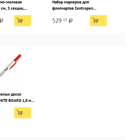
тно-меловая
Набор маркеров для
см, 3 секции,
флипчартов Centropen
рамическая
FLIPCHART 2,5 мм ассорти,
529
13
круглый наконечник, 4 шт
a
a
белых досок
HITE BOARD 1,8 мм
углый наконечник