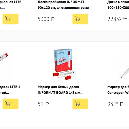
ркерная LITE
Доска пробковая INFORMAT
Доска магни
,
90х120 см, алюминиевая рама
100x150/300 
ая,
зеленая, ке
5300
22832
64
поверхность
a
досок LITE 1-
Маркер для белых досок
Маркер для 
глый
INFORMAT BOARD 1-5 мм
Centropen W
красный, круглый наконечник
красный, кр
51
93
60
a
a