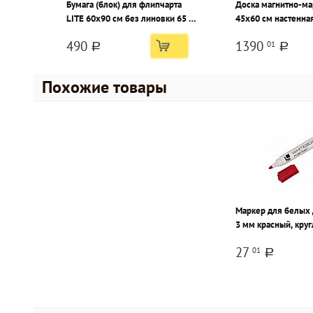
Бумага (блок) для флипчарта
Доска магнитно-ма
LITE 60х90 см без линовки 65 г/
45х60 см настенная
м2 20 л.
поверхность лаков
490
1390
01
алюминиевая рама
a
a
Похожие товары
Маркер для белых 
3 мм красный, кру
наконечник
27
01
a