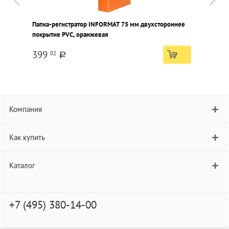
Папка-регистратор INFORMAT 75 мм двухстороннее
П
покрытие PVC, оранжевая
п
399
02
a
Компания
Как купить
Каталог
+7 (495) 380-14-00