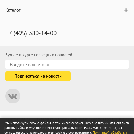
Каталог
+7 (495) 380-14-00
Будьте в курсе последних новостей!
© informat.ru — Интернет-магазин канцелярских товаров. 2001—
Мы используем cookie-файлы, в том числе сервисы веб-аналитики, для анализа
2026
работы сайта и улучшения его функциональности. Нажимая «Принять», вы
Все права защищены
соглашаетесь с использованием cookie в соответствии с
Политикой обработки