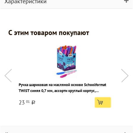
Характеристики
С этим товаром покупают
Ручка шариковая на масляной основе Schoolformat
Р
TWIST синяя 0,7 мм, ассорти круглый корпус,
к
игольчатый наконечник
23
01
a