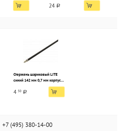
24
игольчатый наконечник
a
Стержень шариковый LITE
синий 142 мм 0,7 мм корпус
пластик
4
50
a
+7 (495) 380-14-00