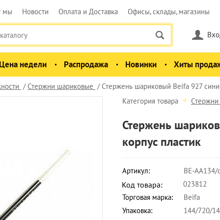
у мы
Новости
Оплата и Доставка
Офисы, склады, магазины
Вхо
Цена недели
Распродажа
Новинки
Хиты прода
ности
Стержни шариковые
Стержень шариковый Beifa 927 сини
Категория товара
Стержни
Стержень шариков
корпус пластик
Артикул:
BE-AA134/
023812
Код товара:
Торговая марка:
Beifa
Упаковка:
144/720/1