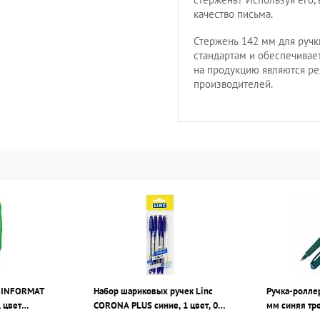
качество письма.
Стержень 142 мм для ручк
стандартам и обеспечивае
на продукцию являются ре
производителей.
е INFORMAT
Набор шариковых ручек Linc
Ручка-роллер
 цвет
CORONA PLUS синие, 1 цвет, 0,7
мм синяя тр
мм, 4 шт, круглый корпус