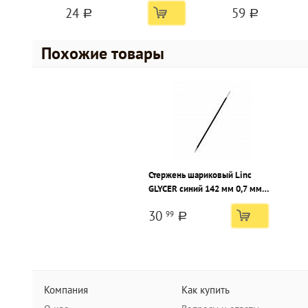
24
59
игольчатый наконечник
a
a
Похожие товары
Стержень шариковый Linc
GLYCER синий 142 мм 0,7 мм
корпус пластик
30
99
a
Компания
Как купить