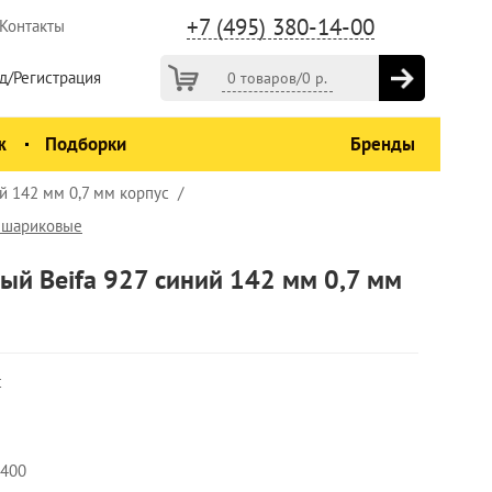
+7 (495) 380-14-00
Контакты
д/Регистрация
0 товаров
/
0
р.
ж
Подборки
Бренды
й 142 мм 0,7 мм корпус
 шариковые
ый Beifa 927 синий 142 мм 0,7 мм
с
4400