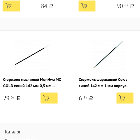
84
90
83
a
a
Стержень масляный MunHwa MC
Стержень шариковый Союз
GOLD синий 142 мм 0,5 мм
синий 142 мм 1 мм корпус
корпус пластик
пластик
29
6
57
15
a
a
Каталог