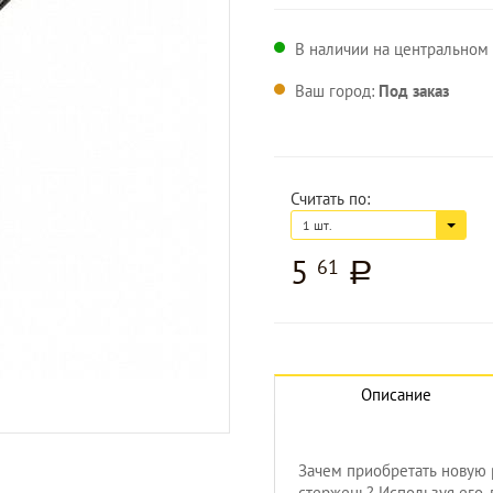
В наличии на центральном 
Ваш город:
Под заказ
Считать по:
1 шт.
5
61
a
Описание
Зачем приобретать новую 
стержень? Используя его,