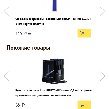
Стержень шариковый Stabilo LEFTRIGHT синий 132 мм
К
1 мм корпус пластик
а
119
70
a
Похожие товары
Ручка шариковая Linc PENTONIC синяя 0,7 мм, черный
Р
круглый корпус, игольчатый наконечник
о
65
a