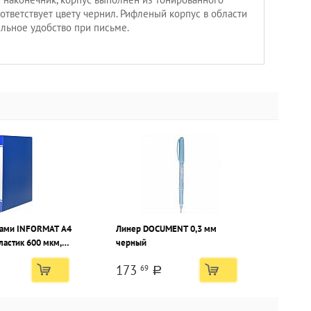
оответствует цвету чернил. Рифленый корпус в области
ельное удобство при письме.
лами INFORMAT А4
Линер DOCUMENT 0,3 мм
ластик 600 мкм,
черный
ан для маркировки
173
69
a