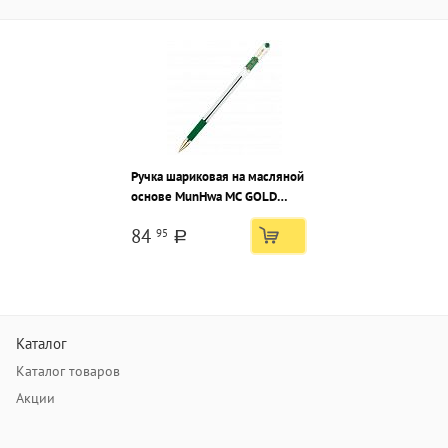
Ручка шариковая на масляной
основе MunHwa MC GOLD
зеленая 0,5 мм, прозрачный
84
95
круглый корпус, грип
a
Каталог
Каталог товаров
Акции