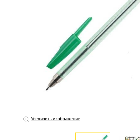
ичить
Увеличить изображение