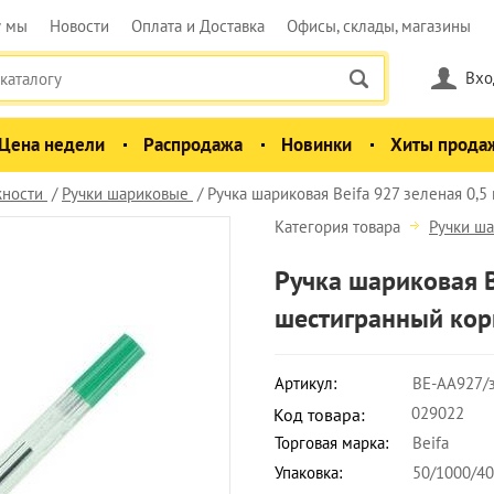
у мы
Новости
Оплата и Доставка
Офисы, склады, магазины
Вхо
Цена недели
Распродажа
Новинки
Хиты прода
ности
Ручки шариковые
Ручка шариковая Beifa 927 зеленая 0,5
Категория товара
Ручки ш
Ручка шариковая B
шестигранный кор
Артикул:
BE-AA927/
029022
Код товара:
Торговая марка:
Beifa
Упаковка:
50/1000/4