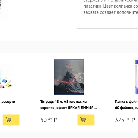
пластика. Цвет колпачка с
захвата создает дополнит
 ассорти
Тетрадь 48 л. А5 клетка, на
Папка с фай
скрепке, офсет ЯРКАЯ ЛИНИЯ
60 файлов, п
мелованный картон двойная
синяя, карм
50
325
49
01
обложка запечатка форзаца, soft
a
a
touch, выборочный УФ-лак