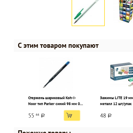
С этим товаром покупают
Стержень шариковый Koh-I-
Зажимы LITE 19 мм
Noor тип Parker синий 98 мм 0,8
металл 12 шт/упак
мм корпус пластик
55
48
44
a
a
Похожие товары