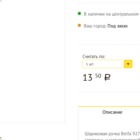
В наличии на центральном 
Ваш город:
Под заказ
Считать по:
1 шт.
13
50
a
Описание
Увеличить изображение
Шариковая ручка Beifa 92
стержень и металлический