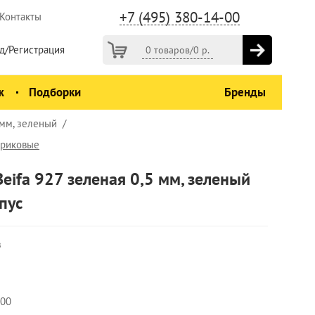
+7 (495) 380-14-00
Контакты
д/Регистрация
0 товаров
/
0
р.
ж
Подборки
Бренды
 мм, зеленый
ариковые
eifa 927 зеленая 0,5 мм, зеленый
пус
з
000