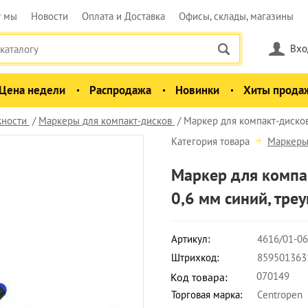
у мы
Новости
Оплата и Доставка
Офисы, склады, магазины
Вхо
Цена недели
Распродажа
Новинки
Хиты прода
ности
Маркеры для компакт-дисков
Маркер для компакт-дисков
Категория товара
Маркеры
Маркер для компа
0,6 мм синий, тре
Артикул:
4616/01-06
Штрихкод:
859501363
070149
Код товара:
Торговая марка:
Centropen