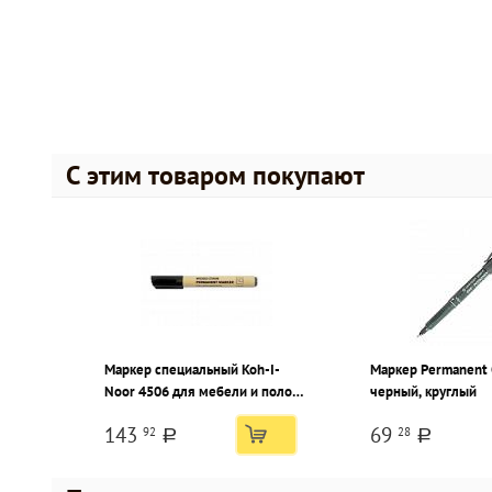
С этим товаром покупают
Маркер специальный Koh-I-
Маркер Permanent 
Noor 4506 для мебели и полов,
черный, круглый
1-5 мм ель, скошенный
143
69
92
28
наконечник
a
a