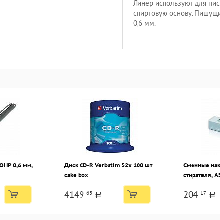
Линер используют для пис
спиртовую основу. Пишущи
0,6 мм.
OHP 0,6 мм,
Диск CD-R Verbatim 52х 100 шт
Сменные нак
cake box
стирателя, A
4149
204
63
17
a
a