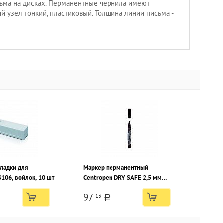
ьма на дисках. Перманентные чернила имеют
й узел тонкий, пластиковый. Толщина линии письма -
ладки для
Маркер перманентный
S106, войлок, 10 шт
Centropen DRY SAFE 2,5 мм
черный, круглый наконечник
97
13
a