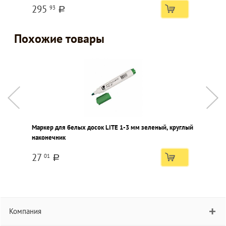
295
93
a
Похожие товары
Маркер для белых досок LITE 1-3 мм зеленый, круглый
М
наконечник
з
27
01
a
Компания