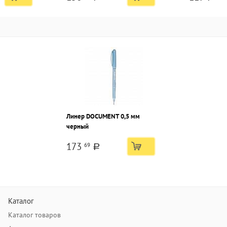
тонир. корпус
стразом
Линер DOCUMENT 0,5 мм
черный
173
69
a
Каталог
Каталог товаров