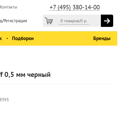
+7 (495) 380-14-00
Контакты
д/Регистрация
0 товаров
/
0
р.
ж
Подборки
Бренды
f 0,5 мм черный
8393