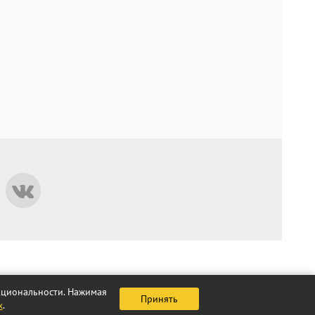
нкциональности. Нажимая
Принять
х
.