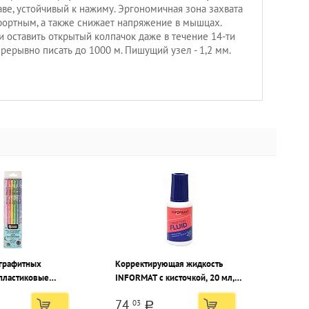
ве, устойчивый к нажиму. Эргономичная зона захвата
ортным, а также снижает напряжение в мышцах.
и оставить открытый колпачок даже в течение 14-ти
рерывно писать до 1000 м. Пишущий узел - 1,2 мм.
графитных
Корректирующая жидкость
пластиковые
INFORMAT с кисточкой, 20 мл,
t МОЯ ВСЕЛЕННАЯ
водная основа
74
03
ченные, круглые,
a