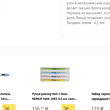
узел в металлической опра
делает письмо более комф
Чернила не высыхают, есл
дней. Линер позволяет неп
Толщина линии - 0,5 мм.
елитель
Ручка-роллер Koh-I-Noor
Набор черно
 3411,
REPAIR MAN 1983 0,5 мм синий
карандашей 
ассорти
Schoolforma
156
119
11
6 шт HB зато
a
a