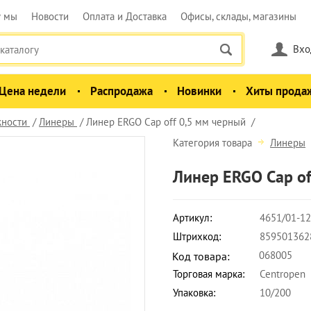
у мы
Новости
Оплата и Доставка
Офисы, склады, магазины
Вхо
Цена недели
Распродажа
Новинки
Хиты прода
ности
Линеры
Линер ERGO Cap off 0,5 мм черный
Категория товара
Линеры
Линер ERGO Cap of
Артикул:
4651/01-12
Штрихкод:
859501362
068005
Код товара:
Торговая марка:
Centropen
Упаковка:
10/200