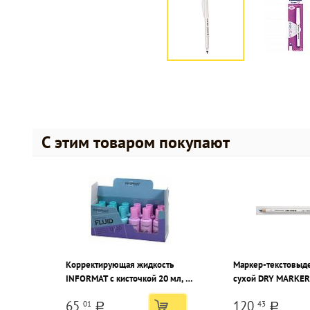
С этим товаром покупают
Корректирующая жидкость
Маркер-текстовыд
INFORMAT с кисточкой 20 мл, на
сухой DRY MARKER
основе растворителя
неоновый голубой
65
120
01
43
a
a