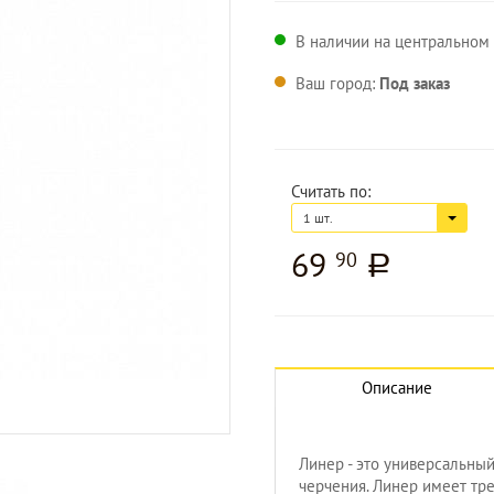
В наличии на центральном 
Ваш город:
Под заказ
Считать по:
1 шт.
69
90
a
Описание
Увеличить изображение
Линер - это универсальны
черчения. Линер имеет тр