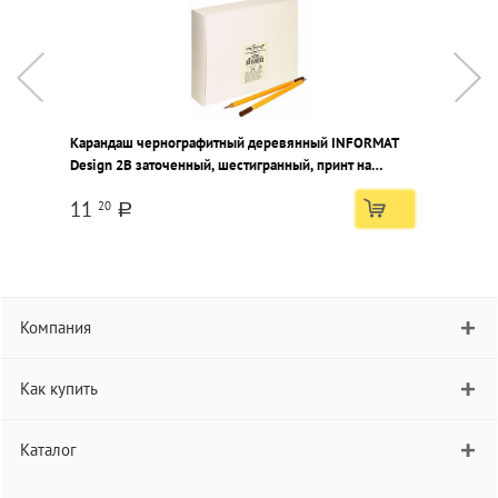
Карандаш чернографитный деревянный INFORMAT
К
Design 2В заточенный, шестигранный, принт на
1
корпусе, картонная коробка
11
20
a
Компания
Как купить
Каталог