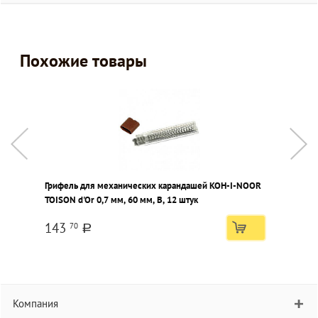
Похожие товары
Грифель для механических карандашей KOH-I-NOOR
Г
TOISON d'Or 0,7 мм, 60 мм, В, 12 штук
м
143
70
a
Компания