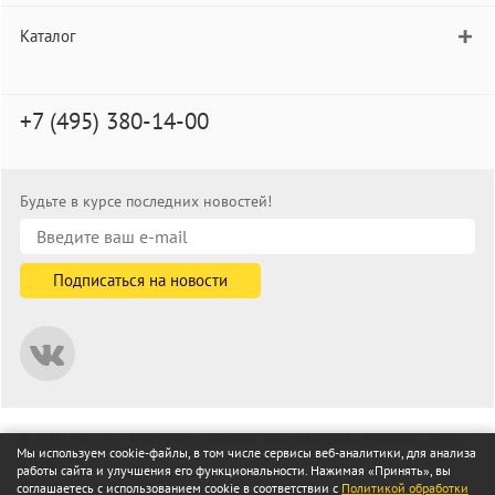
Каталог
+7 (495) 380-14-00
Будьте в курсе последних новостей!
© informat.ru — Интернет-магазин канцелярских товаров. 2001—
Мы используем cookie-файлы, в том числе сервисы веб-аналитики, для анализа
2026
работы сайта и улучшения его функциональности. Нажимая «Принять», вы
Все права защищены
соглашаетесь с использованием cookie в соответствии с
Политикой обработки