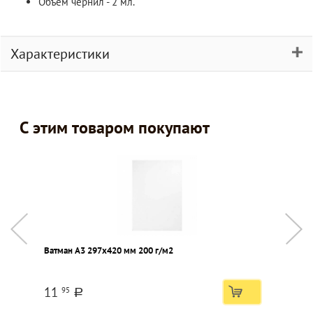
Объем чернил - 2 мл.
Характеристики
С этим товаром покупают
Ватман А3 297х420 мм 200 г/м2
Н
ц
11
95
a