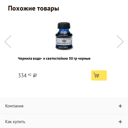
Похожие товары
Чернила водо- и светостойкие 50 гр черные
Ч
334
42
a
Компания
Как купить