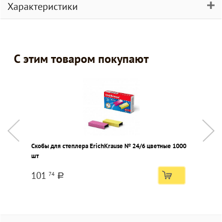
Характеристики
С этим товаром покупают
Скобы для степлера ErichKrause № 24/6 цветные 1000
А
шт
ф
101
74
a