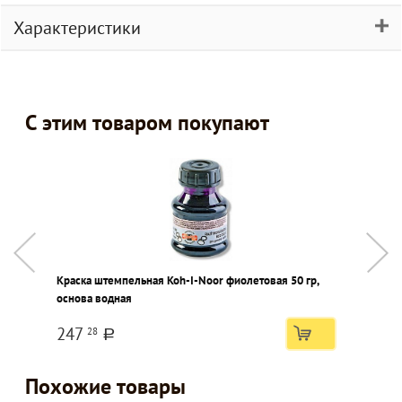
Характеристики
С этим товаром покупают
Краска штемпельная Koh-I-Noor фиолетовая 50 гр,
К
основа водная
247
28
a
Похожие товары