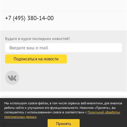
+7 (495) 380-14-00
Будьте в курсе последних новостей!
© informat.ru — Интернет-магазин канцелярских товаров. 2001—
Мы используем cookie-файлы, в том числе сервисы веб-аналитики, для анализа
2026
работы сайта и улучшения его функциональности. Нажимая «Принять», вы
Все права защищены
соглашаетесь с использованием cookie в соответствии с
Политикой обработки
персональных данных
.
Принять