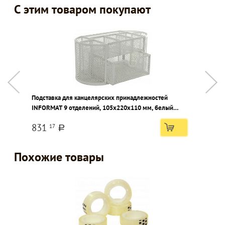
С этим товаром покупают
Подставка для канцелярских принадлежностей
Д
INFORMAT 9 отделений, 105х220х110 мм, белый
7
металл
831
17
a
Похожие товары