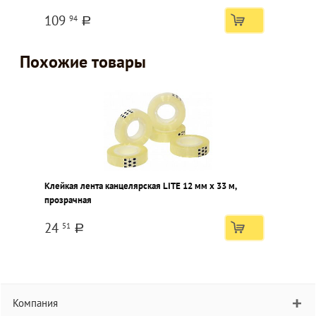
109
94
a
Похожие товары
Клейкая лента канцелярская LITE 12 мм х 33 м,
прозрачная
24
51
a
Компания