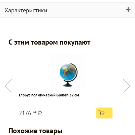
Характеристики
С этим товаром покупают
Глобус политический Globen 32 см
Ф
к
2176
74
a
Похожие товары