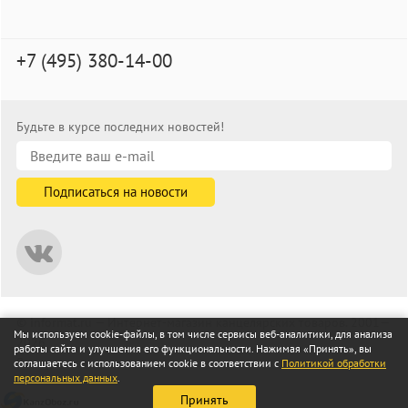
+7 (495) 380-14-00
Будьте в курсе последних новостей!
© informat.ru — Интернет-магазин канцелярских товаров. 2001—
Мы используем cookie-файлы, в том числе сервисы веб-аналитики, для анализа
2026
работы сайта и улучшения его функциональности. Нажимая «Принять», вы
Все права защищены
соглашаетесь с использованием cookie в соответствии с
Политикой обработки
персональных данных
.
Принять