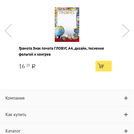
Грамота Знак почета ГЛОБУС А4, дизайн, тиснение
Г
фольгой и конгрев
А
16
25
a
Компания
Как купить
Каталог