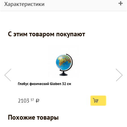
Характеристики
С этим товаром покупают
Глобус физический Globen 32 см
Ф
в
2103
57
a
Похожие товары