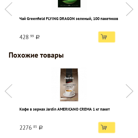
Чай Greenfield FLYING DRAGON зеленый, 100 пакетиков
С
428
99
a
Похожие товары
Кофе в зернах Jardin AMERICANO CREMA 1 кг пакет
К
2276
85
a