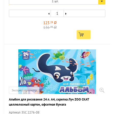
1 шт.
123
29
a
136
99
a
Экспресс-просмотр
Альбом для рисования 24 л. А4, скрепка Луч ZOO СКАТ
целлюлозный картон, офсетная бумага
Артикул 35С 2276-08