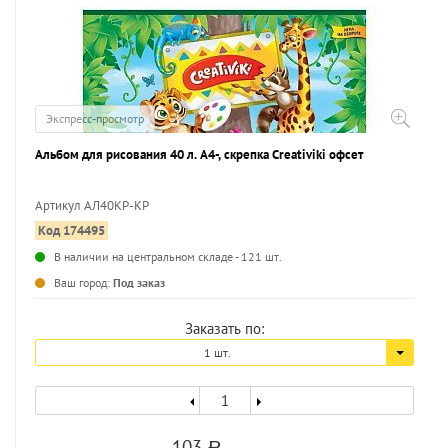
Экспресс-просмотр
Альбом для рисования 40 л. А4-, скрепка Creativiki офсет
Артикул АЛ40КР-КР
Код 174495
...
В наличии на центральном складе - 121 шт.
Ваш город:
Под заказ
Заказать по:
1 шт.
103
a