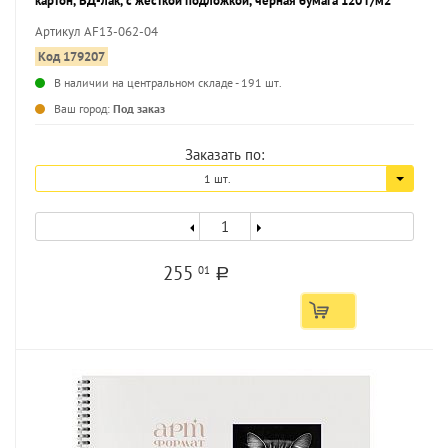
картон, ВД-лак, с жесткой подложкой, черная бумага 120 г/м2
Артикул AF13-062-04
Код 179207
В наличии на центральном складе - 191 шт.
...
Ваш город:
Под заказ
Заказать по:
1 шт.
255
01
a