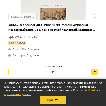
Экспресс-просмотр
Альбом для эскизов 40 л. 190х190 мм, гребень АРТформат
мелованный картон, ВД-лак, с жесткой подложкой, крафтовая
бумага 80 г/м2
Артикул AF13-063-02
Код 163674
Склад МСК:
Под заказ
...
Ваш город:
Под заказ
Заказать по:
1 шт.
Мы используем cookie-файлы, в том числе сервисы веб-аналитики, для анализа
работы сайта и улучшения его функциональности. Нажимая «Принять», вы
соглашаетесь с использованием cookie в соответствии с
Политикой обработки
109
персональных данных
.
a
Принять