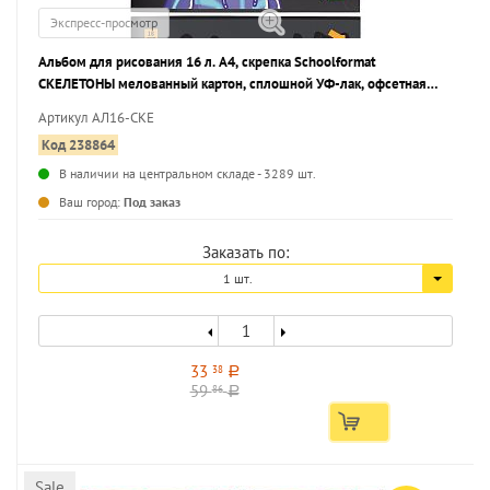
Экспресс-просмотр
Альбом для рисования 16 л. А4, скрепка Schoolformat
СКЕЛЕТОНЫ мелованный картон, сплошной УФ-лак, офсетная
бумага
Артикул АЛ16-СКЕ
Код 238864
В наличии на центральном складе - 3289 шт.
...
Ваш город:
Под заказ
Заказать по:
1 шт.
33
38
a
59
86
a
Sale