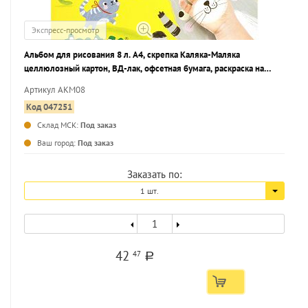
Экспресс-просмотр
Альбом для рисования 8 л. А4, скрепка Каляка-Маляка
целлюлозный картон, ВД-лак, офсетная бумага, раскраска на
обложке
Артикул АКМ08
Код 047251
Склад МСК:
Под заказ
...
Ваш город:
Под заказ
Заказать по:
1 шт.
42
47
a