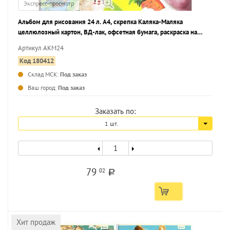
Экспресс-просмотр
Альбом для рисования 24 л. А4, скрепка Каляка-Маляка
целлюлозный картон, ВД-лак, офсетная бумага, раскраска на
обложке
Артикул АКМ24
Код 180412
Склад МСК:
Под заказ
...
Ваш город:
Под заказ
Заказать по:
1 шт.
79
02
a
Хит продаж