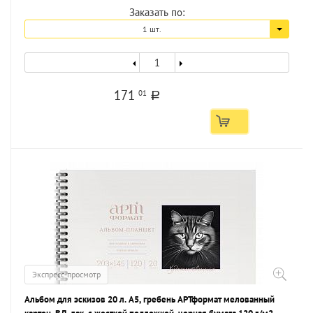
Заказать по:
1 шт.
171
01
a
Экспресс-просмотр
Альбом для эскизов 20 л. А5, гребень АРТформат мелованный