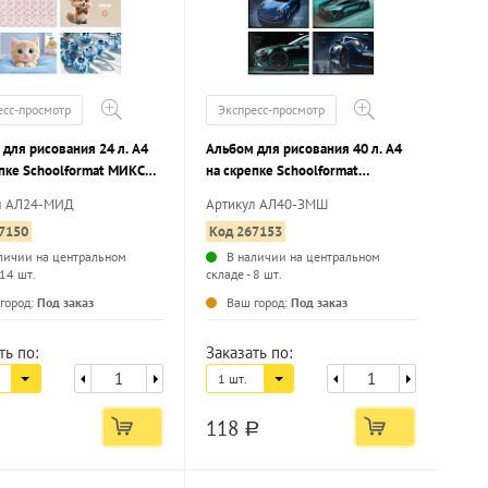
есс-просмотр
Экспресс-просмотр
для рисования 24 л. А4
Альбом для рисования 40 л. А4
епке Schoolformat МИКС
на скрепке Schoolformat
ВОЧЕК мелованный
ЗЕЛЕНЫЕ МАШИНЫ мелованный
л АЛ24-МИД
Артикул АЛ40-ЗМШ
 сплошной УФ-лак, офсет
картон, ВД-лак, офсет
7150
Код 267153
личии на центральном
В наличии на центральном
 14 шт.
складе - 8 шт.
...
...
город:
Под заказ
Ваш город:
Под заказ
ть по:
Заказать по:
1 шт.
118
a