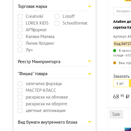
Торговая марка
Экспресс
Creativiki
Listoff
Альбом для
LOREX KIDS
Schoolformat
скрепка К
АРТформат
целлюлозн
Каляка-Маляка
Артикул 
офсетная б
Лилия Холдинг
Код 0472
обложке
Луч
В налич
складе - 65
Реестр Минпромторга
Ваш гор
"Фишка" товара
Заказать 
запечатка форзаца
1 шт.
МАСТЕР-КЛАСС
68
98
раскраска на обложке
a
раскраска на обороте
цветные аппликации
Sale
Вид бумаги внутреннего блока