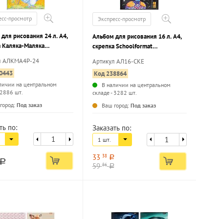
есс-просмотр
Экспресс-просмотр
для рисования 24 л. А4,
Альбом для рисования 16 л. А4,
а Каляка-Маляка
скрепка Schoolformat
нный картон, ВД-лак,
СКЕЛЕТОНЫ мелованный картон,
л АЛКМА4Р-24
Артикул АЛ16-СКЕ
я бумага, раскраска на
сплошной УФ-лак, офсетная
0443
Код 238864
е
бумага
личии на центральном
В наличии на центральном
 2886 шт.
складе - 3282 шт.
...
...
город:
Под заказ
Ваш город:
Под заказ
ть по:
Заказать по:
1 шт.
33
38
a
a
59
86
a