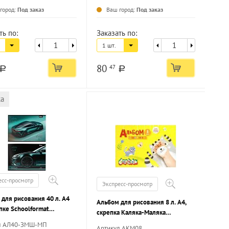
город:
Под заказ
Ваш город:
Под заказ
ть по:
Заказать по:
1 шт.
80
47
a
a
ка
есс-просмотр
Экспресс-просмотр
для рисования 40 л. А4
Альбом для рисования 8 л. А4,
пке Schoolformat
скрепка Каляка-Маляка
ЫЕ МАШИНЫ мелованный
целлюлозный картон, ВД-лак,
л АЛ40-ЗМШ-МП
Артикул АКМ08