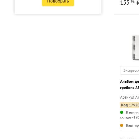
Подобрать
155
96
Экспресс
Альбом для
гребень А
картон, ВД
Артикул A
подложкой
Код 1792
м2
В налич
складе - 19
Ваш гор