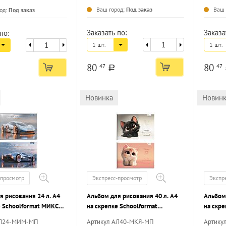
Ваш город:
Под заказ
Ваш 
од:
Под заказ
Заказать по:
Заказа
по:
1 шт.
1 шт.
80
80
47
47
a
Новинка
Новин
-просмотр
Экспресс-просмотр
Экспр
я рисования 24 л. А4
Альбом для рисования 40 л. А4
Альбом 
е Schoolformat МИКС
на скрепке Schoolformat
на скре
ЧИКОВ мелованный
МЕЧТАТЕЛЬНЫЕ КОТЯТА
ЗЕЛЕН
АЛ24-МИМ-МП
Артикул АЛ40-МКЯ-МП
Артику