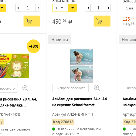
по:
Заказать по:
Заказа
1 шт.
1 шт.
123
29
430
01
a
a
136
99
Новинка
Новин
-48%
Экспресс-просмотр
Экспр
-просмотр
Альбом для рисования 24 л. А4
Альбом 
 рисования 20 л. А4,
на скрепке Schoolformat
на скре
аляка-Маляка
ДЕВОЧКА И ПИТОМЦЫ
КАЙФУ
ый картон, ВД-лак,
Артикул АЛ24-ДИП-МП
Артику
АСКЛА4КМ20
мелованный картон, ВД-лак,
мелова
умага, раскраска на
Код 270818
Код 27
77
офсетная бумага, 2 дизайна
офсетна
В наличии на центральном
В на
ии на центральном
складе - 4918 шт.
складе -
т.
...
...