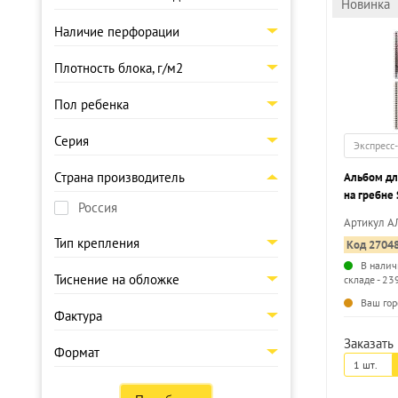
Новинка
Наличие перфорации
Плотность блока, г/м2
Пол ребенка
Серия
Экспресс
Страна производитель
Альбом дл
на гребне 
Россия
ЭСТЕТИКА
Артикул А
мелованны
Тип крепления
Код 2704
офсет
В налич
Тиснение на обложке
складе - 23
Ваш гор
Фактура
Заказать 
Формат
1 шт.