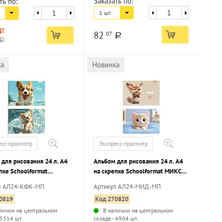
Заказать по:
ть по:
1 шт.
a
82
07
a
a
ка
Новинка
есс-просмотр
Экспресс-просмотр
для рисования 24 л. А4
Альбом для рисования 24 л. А4
пке Schoolformat
на скрепке Schoolformat МИКС
ЮЩИЙ КОРГИ
ДЛЯ ДЕВОЧЕК мелованный
л АЛ24-КФК-МП
Артикул АЛ24-МИД-МП
нный картон, ВД-лак,
картон, ВД-лак, офсетная бумага,
0819
Код 270820
я бумага, 2 дизайна
2 дизайна
личии на центральном
В наличии на центральном
 5314 шт.
складе - 4904 шт.
...
...