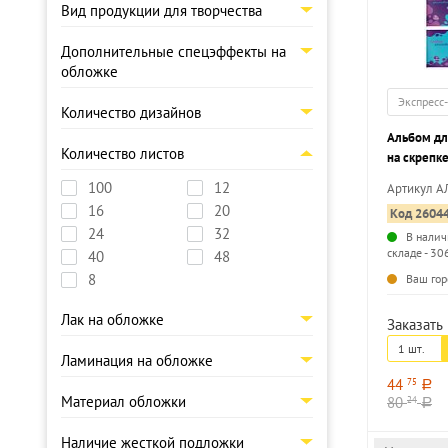
Вид продукции для творчества
Дополнительные спецэффекты на
обложке
Экспресс
Количество дизайнов
Альбом дл
Количество листов
на скрепк
ДИНО мело
100
12
Артикул 
лак, офсет
16
20
Код 2604
24
32
В налич
складе - 30
40
48
8
Ваш гор
Лак на обложке
Заказать 
1 шт.
Ламинация на обложке
44
75
a
Материал обложки
80
24
a
Наличие жесткой подложки