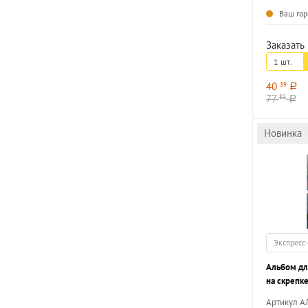
Ваш гор
Заказать 
1 шт.
40
39
a
77
81
a
Новинка
Экспресс
Альбом дл
на скрепк
ДЛЯ МАЛЬ
Артикул 