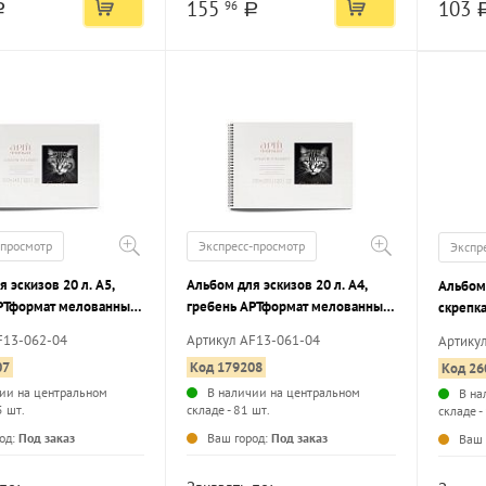
155
103
96
a
a
-просмотр
Экспресс-просмотр
Экспр
 эскизов 20 л. А5,
Альбом для эскизов 20 л. А4,
Альбом 
РТформат мелованный
гребень АРТформат мелованный
скрепк
-лак, с жесткой
картон, ВД-лак, с жесткой
TIME мелованный картон,
F13-062-04
Артикул AF13-061-04
Артику
, черная бумага 120 г/
подложкой, черная бумага 120 г/
матовая
07
Код 179208
Код 26
м2
выборо
ии на центральном
В наличии на центральном
В на
5 шт.
складе - 81 шт.
складе -
...
...
од:
Под заказ
Ваш город:
Под заказ
Ваш 