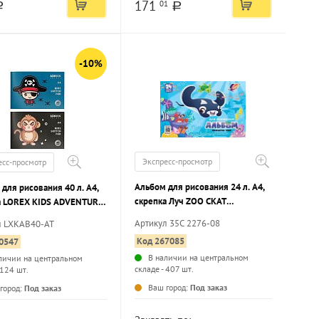
171
01
a
a
-10%
Экспресс-просмотр
есс-просмотр
Альбом для рисования 24 л. А4,
для рисования 40 л. А4,
скрепка Луч ZOO СКАТ
а LOREX KIDS ADVENTURE
целлюлозный картон, офсетная
Артикул 35С 2276-08
л LXKAB40-AT
бумага
 ламинация, фольга,
Код 267085
0547
чный УФ-лак, офсетная
В наличии на центральном
личии на центральном
складе - 407 шт.
 124 шт.
...
...
Ваш город:
Под заказ
город:
Под заказ