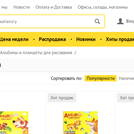
у мы
Новости
Оплата и Доставка
Офисы, склады, магазины
Вхо
Цена недели
Распродажа
Новинки
Хиты прода
Альбомы и планшеты для рисования
я
Сортировать по:
Популярности
Наличи
Хит продаж
Хит пр