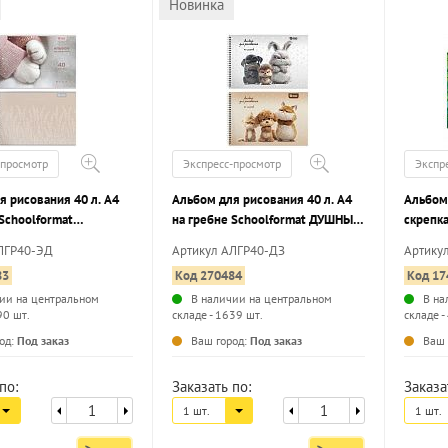
Новинка
-просмотр
Экспресс-просмотр
Экспр
я рисования 40 л. А4
Альбом для рисования 40 л. А4
Альбом 
Schoolformat
на гребне Schoolformat ДУШНЫЕ
скрепка
 ДЕВОЧЕК
ЗВЕРУШКИ мелованный картон,
ЛГР40-ЭД
Артикул АЛГР40-ДЗ
Артику
й картон, ВД-лак,
ВД-лак, офсет
83
Код 270484
Код 17
ии на центральном
В наличии на центральном
В на
90 шт.
складе - 1639 шт.
складе -
...
...
од:
Под заказ
Ваш город:
Под заказ
Ваш 
по:
Заказать по:
Заказа
1 шт.
1 шт.