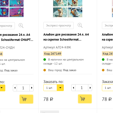
Экспресс-просмотр
Экспр
-просмотр
Альбом для рисования 24 л. А4
Альбом 
я рисования 24 л. А4
на скрепке Schoolformat
на скр
е Schoolformat СМАРТ
КАЙФУЮЩИЙ КОРГИ
ДЛЯ ДЕ
ванный картон, ВД-
Артикул АЛ24-КФК
Артику
АЛ24-СМДН
мелованный картон, сплошной
картон,
Код 267149
Код 26
46
УФ-лак, офсет
В наличии на центральном
В на
ии на центральном
складе - 12 шт.
складе -
6 шт.
...
...
Ваш город:
Под заказ
Ваш 
од:
Под заказ
Заказать по:
Заказа
по:
1 шт.
1 шт.
78
78
a
a