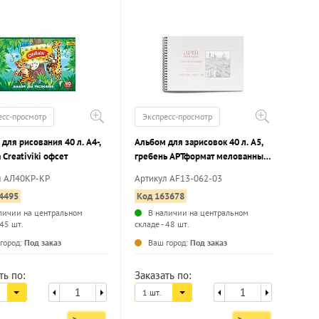
есс-просмотр
Экспресс-просмотр
для рисования 40 л. А4-,
Альбом для зарисовок 40 л. А5,
 Creativiki офсет
гребень АРТформат мелованный
картон, ВД-лак, с жесткой
л АЛ40КР-КР
Артикул AF13-062-03
подложкой, офсетная бумага 160
4495
Код 163678
г/м2
личии на центральном
В наличии на центральном
 45 шт.
складе - 48 шт.
...
...
город:
Под заказ
Ваш город:
Под заказ
ть по:
Заказать по:
1 шт.