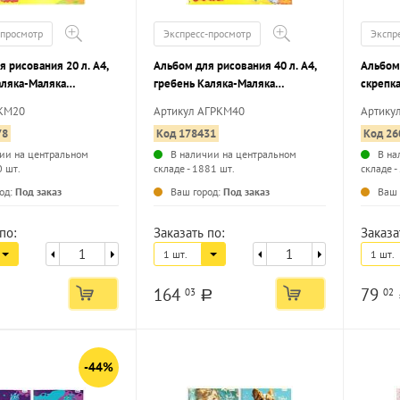
-просмотр
Экспресс-просмотр
Экспр
 рисования 20 л. А4,
Альбом для рисования 40 л. А4,
Альбом 
аляка-Маляка
гребень Каляка-Маляка
скрепк
ый картон, ВД-лак,
мелованный картон, ВД-лак,
мелова
АКМ20
Артикул АГРКМ40
Артику
умага, раскраска на
офсетная бумага
офсетна
78
Код 178431
Код 26
обложк
ии на центральном
В наличии на центральном
В на
0 шт.
складе - 1881 шт.
складе -
...
...
од:
Под заказ
Ваш город:
Под заказ
Ваш 
по:
Заказать по:
Заказа
1 шт.
1 шт.
164
79
03
02
a
-44%