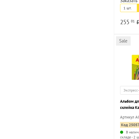
Заказать 
1 шт.
255
01
Sale
Экспресс
Альбом для
склейка К
целлюлозн
Артикул 
офсетная б
Код 2505
обороте
В налич
складе - 2 ш