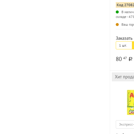
картон, ВД
Код 2708
2 дизайна
В налич
складе - 47
Ваш гор
Заказать 
1 шт.
80
47
a
Хит прод
Экспресс