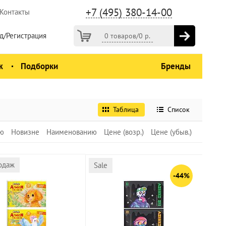
+7 (495) 380-14-00
Контакты
д/Регистрация
0 товаров
/
0
р.
ж
Подборки
Бренды
Таблица
Список
ю
Новизне
Наименованию
Цене (возр.)
Цене (убыв.)
одаж
Sale
-44%