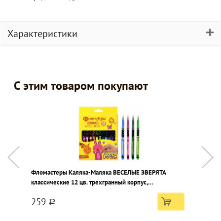
Характеристики
С этим товаром покупают
Фломастеры Каляка-Маляка ВЕСЕЛЫЕ ЗВЕРЯТА
А
классические 12 цв. трехгранный корпус,
п
легкосмываемые, принт на корпусе, картонная
259
упаковка
a