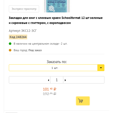
Экспресс-просмотр
Закладки для книг с клеевым краем Schoolformat 12 шт зеленые
и сиреневые с глиттером, с европодвесом
Артикул ЗКС12-ЗСГ
Код 248264
В наличии на центральном складе - 2 шт.
...
Ваш город:
Под заказ
Заказать по:
1 шт.
101
40
a
192
55
a