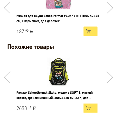
Мешок для обуви Schoolformat FLUFFY KITTENS 42х34
Д
см, с карманом, для девочек
S
в
187
90
a
Похожие товары
Рюкзак Schoolformat Skate, модель SOFT 3, мягкий
Р
каркас, трехсекционный, 40х28х20 см, 22 л, для
м
мальчиков
м
2698
12
a