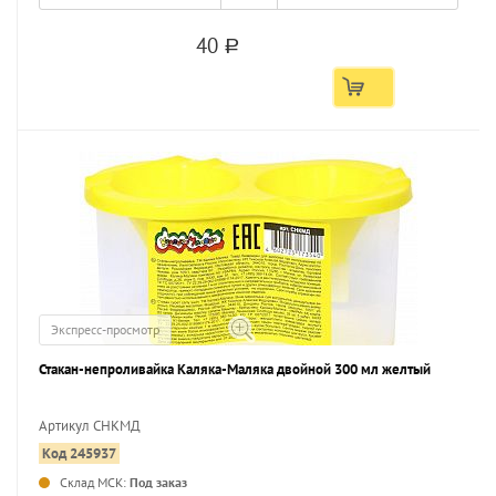
40
a
Экспресс-просмотр
Стакан-непроливайка Каляка-Маляка двойной 300 мл желтый
Артикул СНКМД
Код 245937
...
Склад МСК:
Под заказ