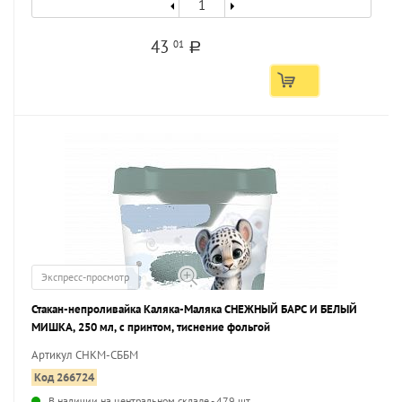
43
01
a
Экспресс-просмотр
Стакан-непроливайка Каляка-Маляка СНЕЖНЫЙ БАРС И БЕЛЫЙ
МИШКА, 250 мл, с принтом, тиснение фольгой
Артикул СНКМ-СББМ
Код 266724
В наличии на центральном складе - 479 шт.