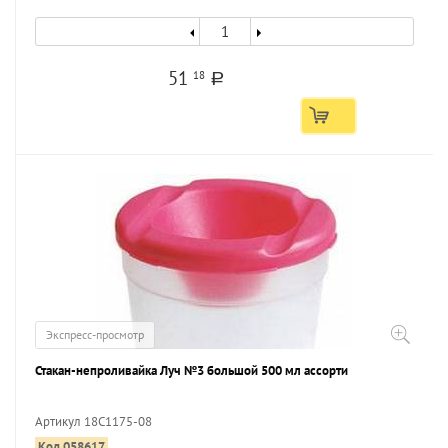
51
18
a
Экспресс-просмотр
Стакан-непроливайка Луч №3 большой 500 мл ассорти
Артикул 18C1175-08
Код 058617