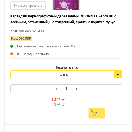
Экспресс-просмотр
Карандаш чернографитный деревянный INFORMAT Zebra НВ с
ластиком, заточенный, шестигранный, принт на корпусе, тубус
Артикул PPNBZT-HB
Код 062089
В наличии на центральном складе - 8 шт.
...
Ваш город:
Под заказ
Заказать по:
1 шт.
10
91
a
20
71
a