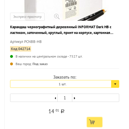
Экспресс-просмотр
Карандаш чернографитный деревянный INFORMAT Dark НВ с
ластиком, заточенный, круглый, принт на корпусе, картонная
коробка
Артикул PCNBB-HB
Код 042714
В наличии на центральном складе - 7527 шт.
...
Ваш город:
Под заказ
Заказать по:
1 шт.
14
01
a