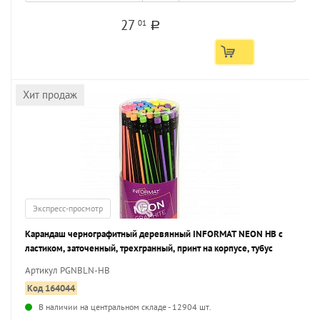
27
01
a
Хит продаж
Экспресс-просмотр
Карандаш чернографитный деревянный INFORMAT NEON НВ с
ластиком, заточенный, трехгранный, принт на корпусе, тубус
Артикул PGNBLN-HB
Код 164044
В наличии на центральном складе - 12904 шт.
...