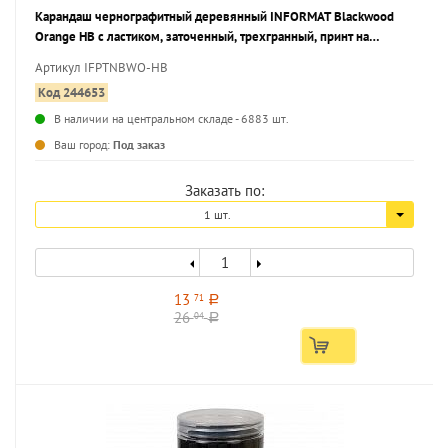
Карандаш чернографитный деревянный INFORMAT Blackwood
Orange НВ с ластиком, заточенный, трехгранный, принт на
корпусе, тубус
Артикул IFPTNBWO-HB
Код 244653
В наличии на центральном складе - 6883 шт.
...
Ваш город:
Под заказ
Заказать по:
1 шт.
13
71
a
26
04
a