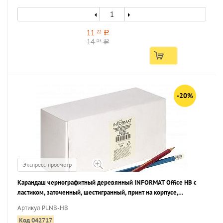
11
22
a
14
03
a
-20%
Экспресс-просмотр
Карандаш чернографитный деревянный INFORMAT Office НВ с
ластиком, заточенный, шестигранный, принт на корпусе,
картонная коробка
Артикул PLNB-HB
Код 042717