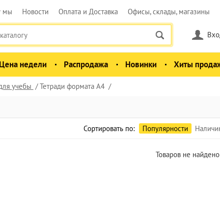
у мы
Новости
Оплата и Доставка
Офисы, склады, магазины
Вхо
Цена недели
Распродажа
Новинки
Хиты прода
для учебы
Тетради формата А4
Сортировать по:
Популярности
Наличи
Товаров не найдено