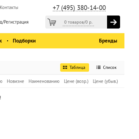
+7 (495) 380-14-00
Контакты
д/Регистрация
0 товаров
/
0
р.
ж
Подборки
Бренды
Таблица
Список
ю
Новизне
Наименованию
Цене (возр.)
Цене (убыв.)
!