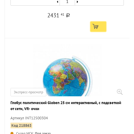
2431
41
a
Экспресс-просмотр
Глобус политический Globen 25 см интерактивный, с подсветкой
от сети, VR- очки
Артикул INT12500304
Код 218863
Склад МСК:
Под заказ