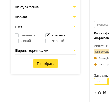
Фактура файла
Формат
Экспресс
Цвет
Папка с ф
зеленый
красный
40 файлов,
синий
черный
красная, 
Артикул N
Ширина корешка, мм
Код 0408
Склад 
Подобрать
Ваш гор
Заказать 
1 шт.
239
a