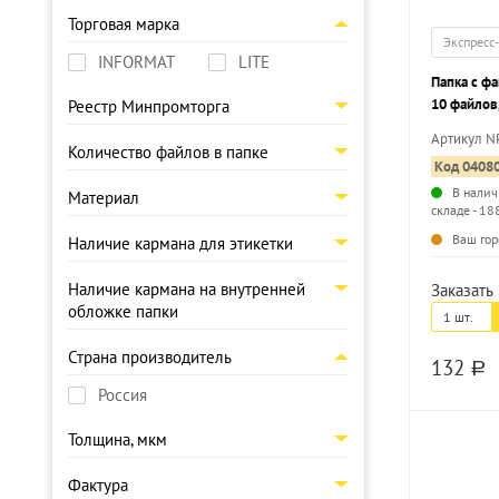
Торговая марка
Экспресс
INFORMAT
LITE
Папка с ф
10 файлов,
Реестр Минпромторга
красная, 
Артикул N
Количество файлов в папке
Код 0408
В налич
Материал
складе - 18
Ваш гор
Наличие кармана для этикетки
Наличие кармана на внутренней
Заказать 
обложке папки
1 шт.
Страна производитель
132
a
Россия
Толщина, мкм
Фактура