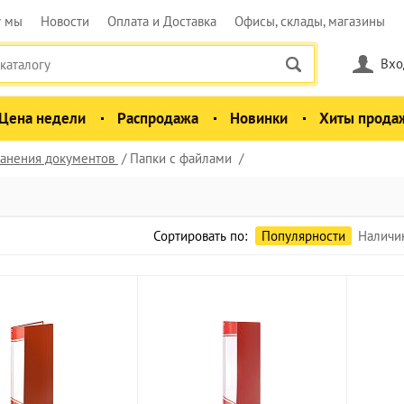
у мы
Новости
Оплата и Доставка
Офисы, склады, магазины
Вхо
Цена недели
Распродажа
Новинки
Хиты прода
анения документов
Папки с файлами
Сортировать по:
Популярности
Наличи