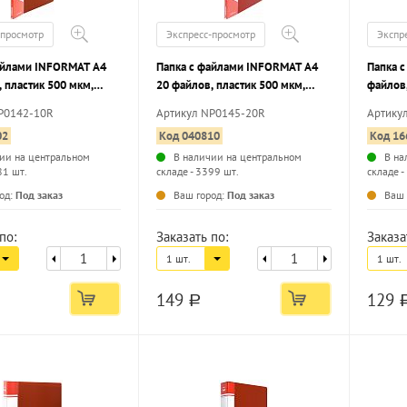
-просмотр
Экспресс-просмотр
Экспр
айлами INFORMAT А4
Папка с файлами INFORMAT А4
Папка с
 пластик 500 мкм,
20 файлов, пластик 500 мкм,
файлов,
карман для маркировки
красная, карман для маркировки
красна
P0142-10R
Артикул NP0145-20R
Артику
02
Код 040810
Код 16
ии на центральном
В наличии на центральном
В на
81 шт.
складе - 3399 шт.
складе -
...
...
од:
Под заказ
Ваш город:
Под заказ
Ваш 
по:
Заказать по:
Заказа
1 шт.
1 шт.
149
129
a