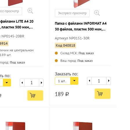
есс-просмотр
Экспресс-просмотр
 файлами LITE А4 20
Папка с файлами INFORMAT А4
 пластик 500 мкм,
30 файлов, пластик 500 мкм,
я
красная, карман для маркировки
л NP0145-20BR
Артикул NP0151-30R
6914
Код 040818
личии на центральном
Склад МСК:
Под заказ
 189 шт.
...
...
Ваш город:
Под заказ
город:
Под заказ
Заказать по:
ть по:
1 шт.
189
a
a