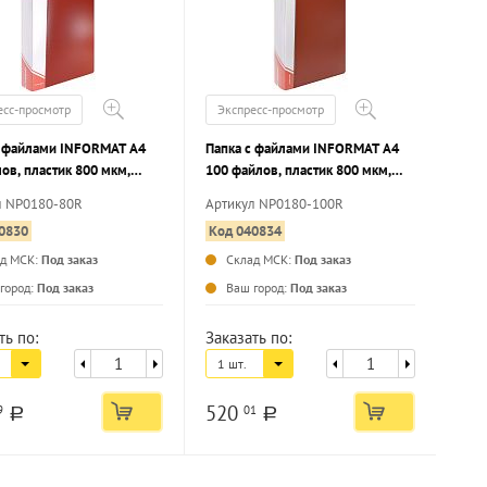
есс-просмотр
Экспресс-просмотр
с файлами INFORMAT А4
Папка с файлами INFORMAT А4
ов, пластик 800 мкм,
100 файлов, пластик 800 мкм,
, карман для маркировки
красная, карман для маркировки
л NP0180-80R
Артикул NP0180-100R
0830
Код 040834
ад МСК:
Под заказ
Склад МСК:
Под заказ
...
...
город:
Под заказ
Ваш город:
Под заказ
ть по:
Заказать по:
1 шт.
520
9
01
a
a