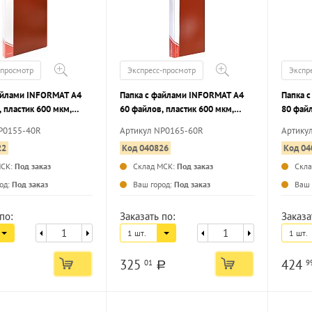
-просмотр
Экспресс-просмотр
Экспр
айлами INFORMAT А4
Папка с файлами INFORMAT А4
Папка 
 пластик 600 мкм,
60 файлов, пластик 600 мкм,
80 файл
карман для маркировки
красная, карман для маркировки
красная
P0155-40R
Артикул NP0165-60R
Артику
22
Код 040826
Код 04
МСК:
Под заказ
Склад МСК:
Под заказ
Скл
...
...
од:
Под заказ
Ваш город:
Под заказ
Ваш 
по:
Заказать по:
Заказа
1 шт.
1 шт.
325
424
01
9
a