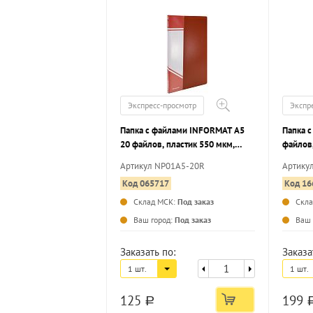
Экспресс-просмотр
Экспр
Папка с файлами INFORMAT А5
Папка с
20 файлов, пластик 550 мкм,
файлов,
красная, карман для маркировки
красна
Артикул NP01A5-20R
Артику
Код 065717
Код 16
Склад МСК:
Под заказ
Скл
...
Ваш город:
Под заказ
Ваш 
Заказать по:
Заказа
1 шт.
1 шт.
125
199
a