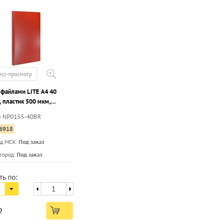
есс-просмотр
 файлами LITE А4 40
 пластик 500 мкм,
я
л NP0155-40BR
6918
ад МСК:
Под заказ
...
город:
Под заказ
ть по:
a